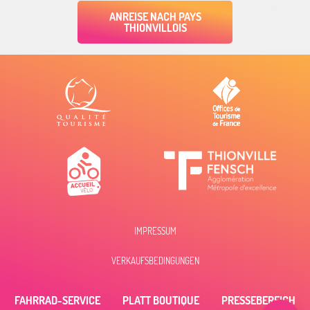
ANREISE NACH PAYS
THIONVILLOIS
IMPRESSUM
VERKAUFSBEDINGUNGEN
Beschreibung
Per E-Mail
FAHRRAD-SERVICE
PLATT BOUTIQUE
PRESSEBEREICH
kontaktieren