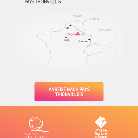
PAYS THIONVILLOIS
BELGIQUE
LUXEMBOURG
Lille
ALLEMAGNE
Thionville
Paris
Strasbourg
ANREISE NACH PAYS
THIONVILLOIS