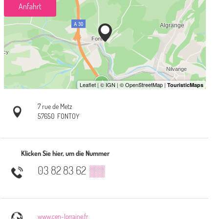
Anfahrt
7 rue de Metz
57650
FONTOY
Klicken Sie hier, um die Nummer
03 82 83 62
▒▒
www.cen-lorraine.fr