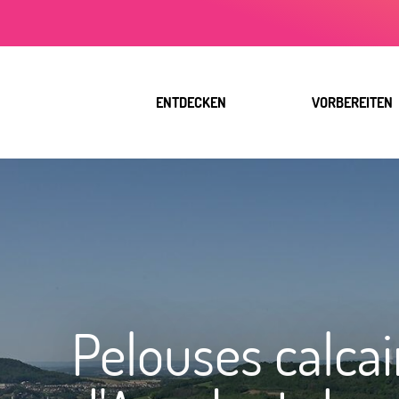
Aller
au
contenu
principal
ENTDECKEN
VORBEREITEN
Pelouses calcai