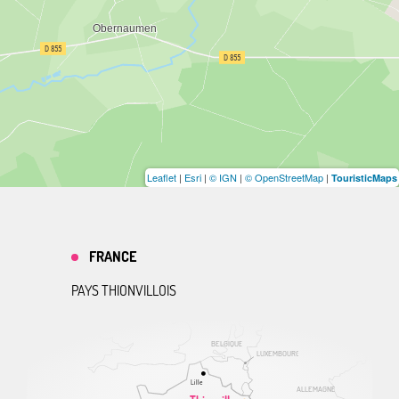
Leaflet
|
Esri
|
© IGN
|
© OpenStreetMap
|
TouristicMaps
FRANCE
PAYS THIONVILLOIS
BELGIQUE
LUXEMBOURG
Lille
ALLEMAGNE