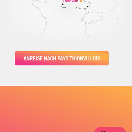
Thionville
Paris
Strasbourg
ANREISE NACH PAYS THIONVILLOIS