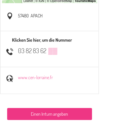
57480
APACH
Klicken Sie hier, um die Nummer
03 82 83 62
▒▒
www.cen-lorraine.fr
Einen Irrtum angeben