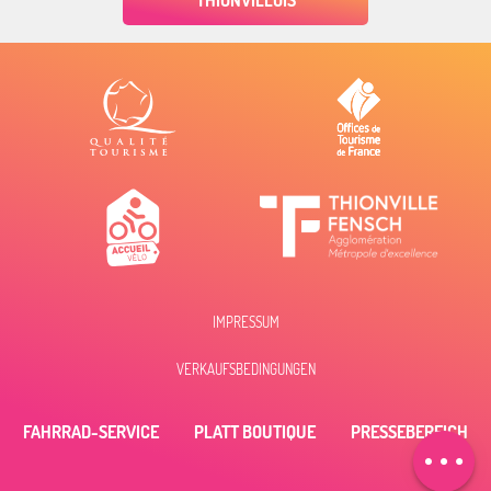
THIONVILLOIS
IMPRESSUM
Beschreibung
VERKAUFSBEDINGUNGEN
Öffnungen
Per E-Mail
FAHRRAD-SERVICE
PLATT BOUTIQUE
PRESSEBEREICH
kontaktieren