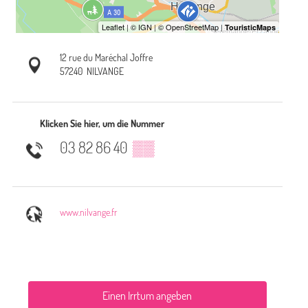
12 rue du Maréchal Joffre
57240
NILVANGE
Klicken Sie hier, um die Nummer
03 82 86 40
▒▒
www.nilvange.fr
Einen Irrtum angeben