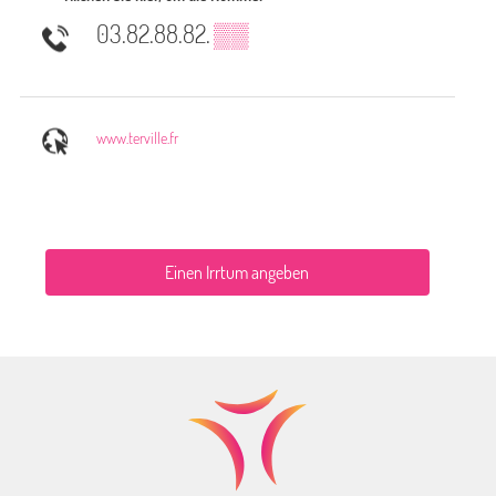
03.82.88.82.
▒▒
www.terville.fr
Einen Irrtum angeben