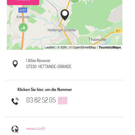
1 Allée Renevier
57330
HETTANGE-GRANDE
Klicken Sie hier, um die Nummer
03 82 52 05
▒▒
www.ccce.fr