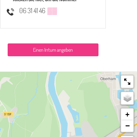
06 31 41 46
▒▒
Einen Irrtum angeben
+
−