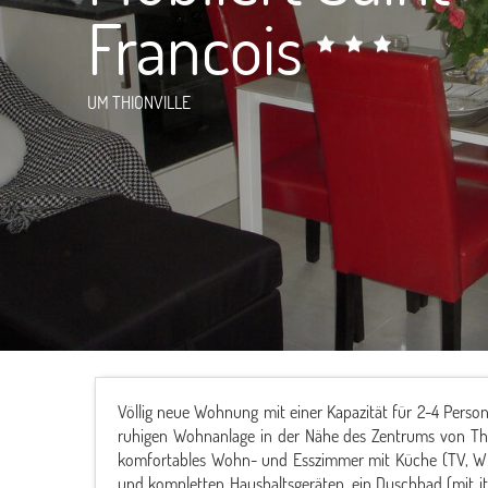
Francois
UM THIONVILLE
Völlig neue Wohnung mit einer Kapazität für 2-4 Person
ruhigen Wohnanlage in der Nähe des Zentrums von Thio
komfortables Wohn- und Esszimmer mit Küche (TV, WLA
und kompletten Haushaltsgeräten, ein Duschbad (mit i