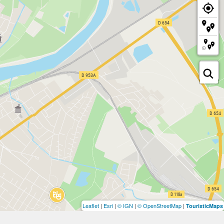
Leaflet
|
Esri
|
© IGN
|
© OpenStreetMap
|
TouristicMaps