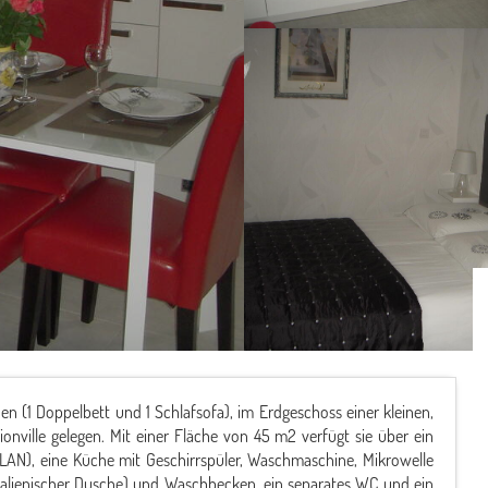
en (1 Doppelbett und 1 Schlafsofa), im Erdgeschoss einer kleinen,
nville gelegen. Mit einer Fläche von 45 m2 verfügt sie über ein
N), eine Küche mit Geschirrspüler, Waschmaschine, Mikrowelle
talienischer Dusche) und Waschbecken, ein separates WC und ein