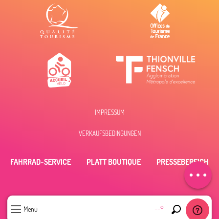
IMPRESSUM
Beschreibung
VERKAUFSBEDINGUNGEN
Öffnungen
FAHRRAD-SERVICE
PLATT BOUTIQUE
PRESSEBEREICH
Per E-Mail
kontaktieren
--°
Menü