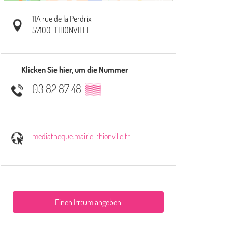
11A rue de la Perdrix
57100
THIONVILLE
Klicken Sie hier, um die Nummer
03 82 87 48
▒▒
mediatheque.mairie-thionville.fr
Einen Irrtum angeben