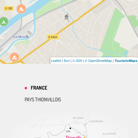
Leaflet
|
Esri
|
© IGN
|
© OpenStreetMap
|
TouristicMaps
FRANCE
PAYS THIONVILLOIS
BELGIQUE
LUXEMBOURG
Lille
ALLEMAGNE
Thionville