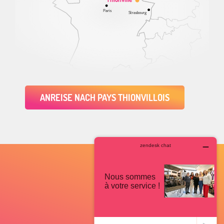
Paris
Strasbourg
ANREISE NACH PAYS THIONVILLOIS