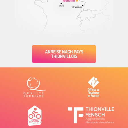
Thionville
Paris
Strasbourg
ANREISE NACH PAYS
THIONVILLOIS