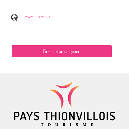
www.thionville.fr
Einen Irrtum angeben