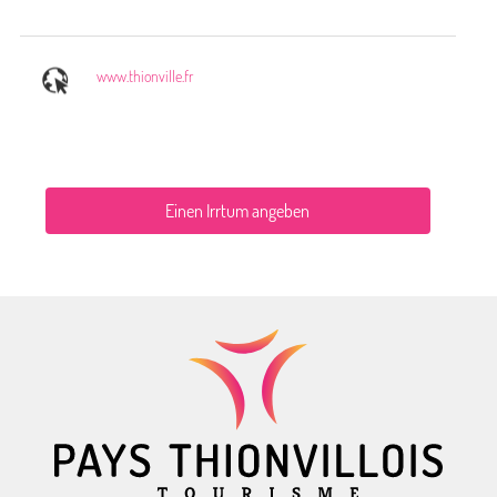
www.thionville.fr
Einen Irrtum angeben