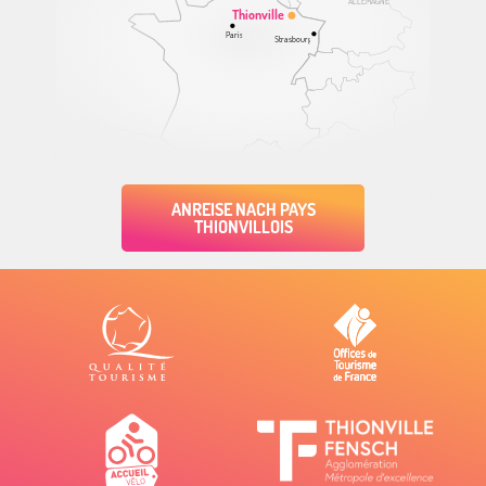
ALLEMAGNE
Thionville
Paris
Strasbourg
ANREISE NACH PAYS
THIONVILLOIS