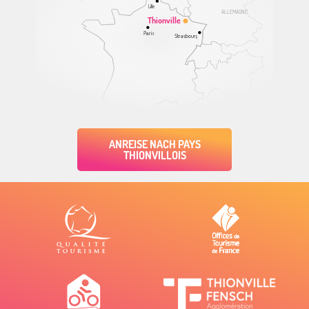
Lille
ALLEMAGNE
Thionville
Paris
Strasbourg
ANREISE NACH PAYS
THIONVILLOIS