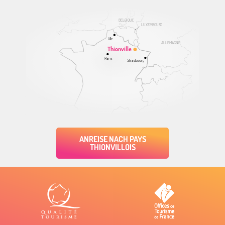
BELGIQUE
LUXEMBOURG
Lille
ALLEMAGNE
Thionville
Paris
Strasbourg
ANREISE NACH PAYS
THIONVILLOIS