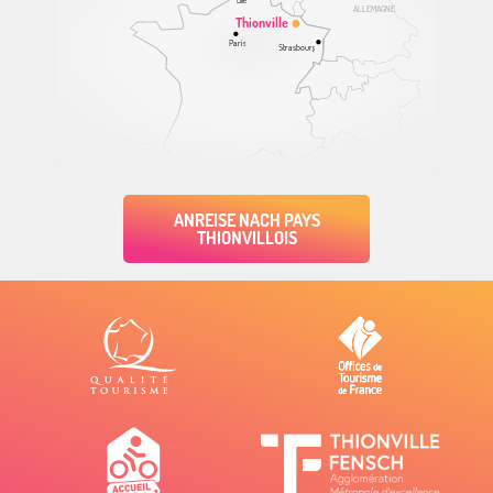
Lille
ALLEMAGNE
Thionville
Paris
Strasbourg
ANREISE NACH PAYS
THIONVILLOIS