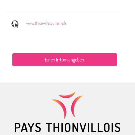
www.thionvilletourisme.fr
Einen Irrtum angeben