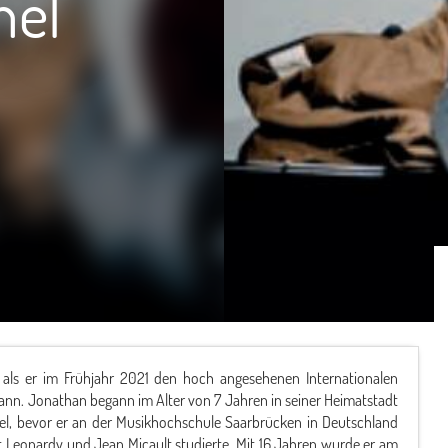
nel
, als er im Frühjahr 2021 den hoch angesehenen Internationalen
ewann. Jonathan begann im Alter von 7 Jahren in seiner Heimatstadt
iel, bevor er an der Musikhochschule Saarbrücken in Deutschland
Leonardy und Jean Micault studierte. Mit 16 Jahren wurde er am