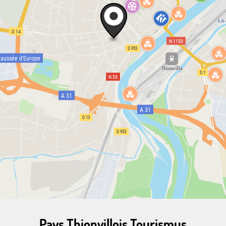
Pays Thionvillois Tourismus