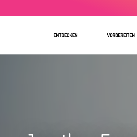
Aller
au
contenu
principal
ENTDECKEN
VORBEREITEN