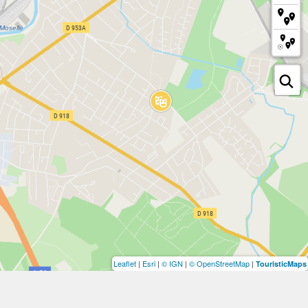
Leaflet
|
Esri
|
© IGN
|
© OpenStreetMap
|
TouristicMaps