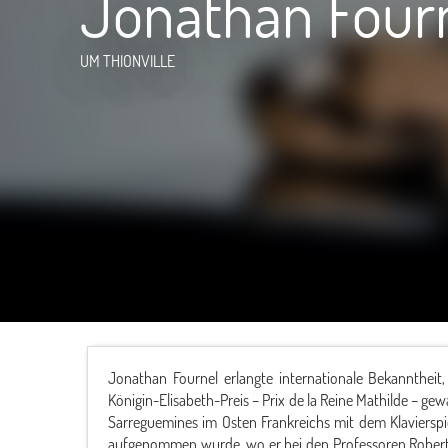
Jonathan Four
UM THIONVILLE
Jonathan Fournel erlangte internationale Bekanntheit
Königin-Elisabeth-Preis – Prix de la Reine Mathilde – g
Sarreguemines im Osten Frankreichs mit dem Klaviersp
aufgenommen wurde, wo er bei den Professoren Robert 