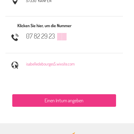
57330
KANFEN
Klicken Sie hier, um die Nummer
07 82 29 23
▒▒
isabelledebourges5.wixsite.com
Einen Irrtum angeben