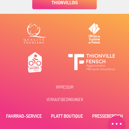
THIONVILLOIS
IMPRESSUM
Beschreibung
VERKAUFSBEDINGUNGEN
Öffnungen
FAHRRAD-SERVICE
PLATT BOUTIQUE
PRESSEBEREICH
Per E-Mail
kontaktieren