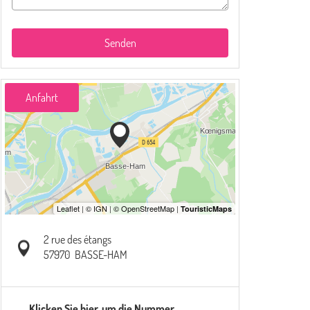
Senden
Anfahrt
2 rue des étangs
57970
BASSE-HAM
Klicken Sie hier, um die Nummer