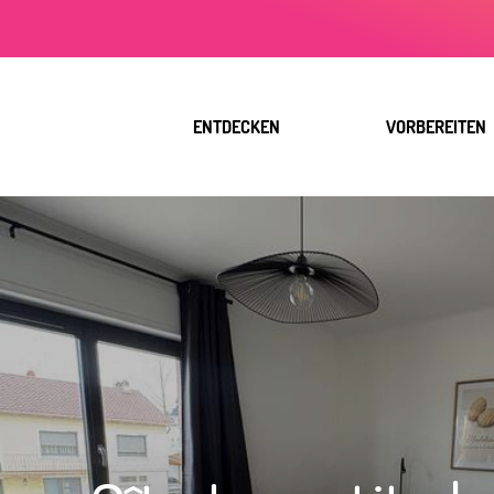
Aller
au
contenu
principal
ENTDECKEN
VORBEREITEN