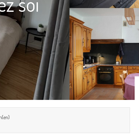
ez soi
n(en)