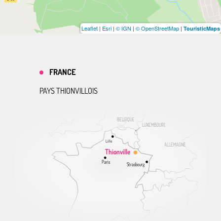
Leaflet
|
Esri
|
© IGN
|
© OpenStreetMap
|
TouristicMaps
FRANCE
PAYS THIONVILLOIS
BELGIQUE
LUXEMBOURG
Lille
ALLEMAGNE
Thionville
Paris
Strasbourg