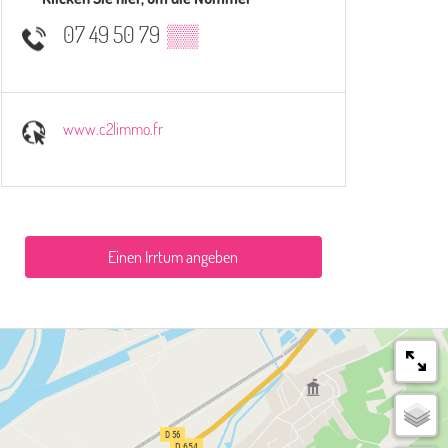
07 49 50 79
▒▒
www.c2limmo.fr
Einen Irrtum angeben