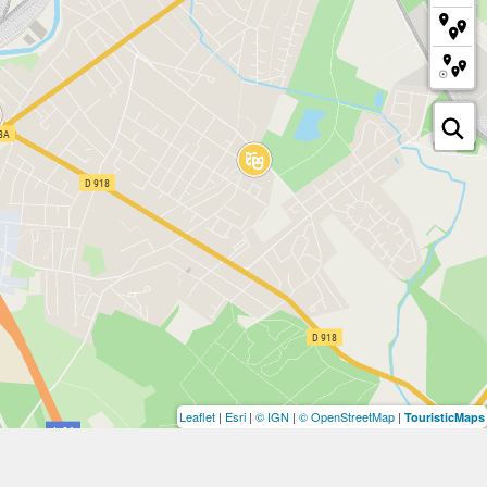
Leaflet
|
Esri
|
© IGN
|
© OpenStreetMap
|
TouristicMaps