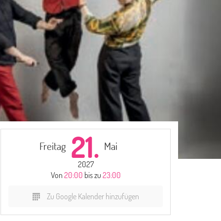
21.
Freitag
Mai
2027
Von
20:00
bis zu
23:00
Zu Google Kalender hinzufügen