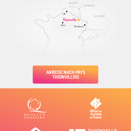
BELGIQUE
LUXEMBOURG
Lille
ALLEMAGNE
Thionville
Paris
Strasbourg
ANREISE NACH PAYS
THIONVILLOIS