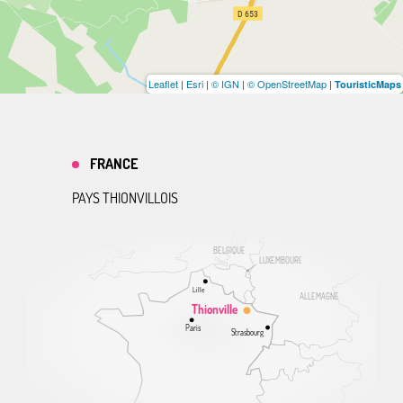
Leaflet
|
Esri
|
© IGN
|
© OpenStreetMap
|
TouristicMaps
FRANCE
PAYS THIONVILLOIS
BELGIQUE
LUXEMBOURG
Lille
ALLEMAGNE
Thionville
Paris
Strasbourg