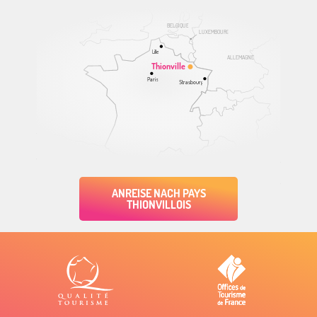
BELGIQUE
LUXEMBOURG
Lille
ALLEMAGNE
Thionville
Paris
Strasbourg
ANREISE NACH PAYS
THIONVILLOIS