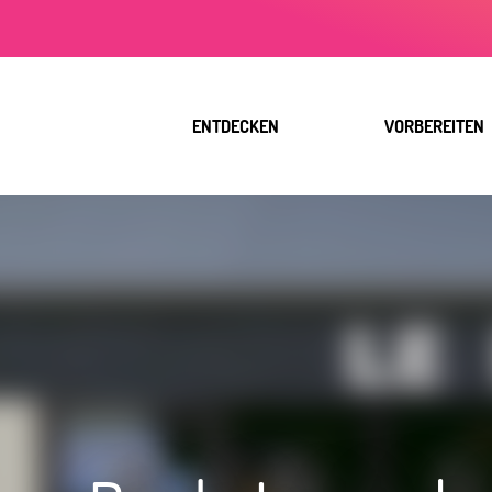
Aller
au
contenu
principal
ENTDECKEN
VORBEREITEN