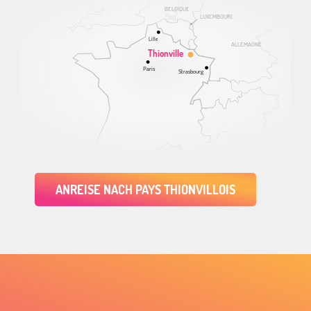
BELGIQUE
LUXEMBOURG
Lille
ALLEMAGNE
Thionville
Paris
Strasbourg
ANREISE NACH PAYS THIONVILLOIS