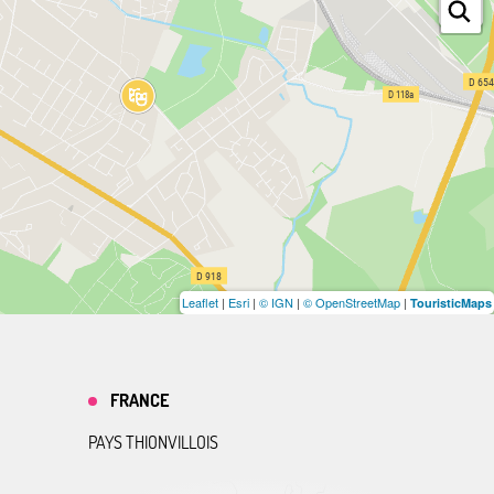
Leaflet
|
Esri
|
© IGN
|
© OpenStreetMap
|
TouristicMaps
FRANCE
PAYS THIONVILLOIS