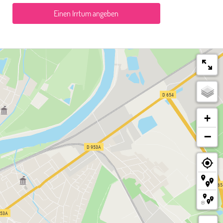
Einen Irrtum angeben
+
−