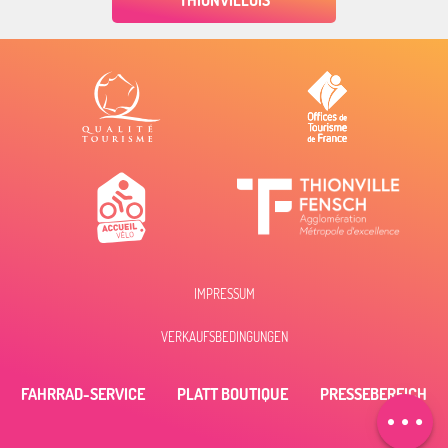
THIONVILLOIS
IMPRESSUM
Beschreibung
VERKAUFSBEDINGUNGEN
Öffnungen
FAHRRAD-SERVICE
PLATT BOUTIQUE
PRESSEBEREICH
Per E-Mail
kontaktieren