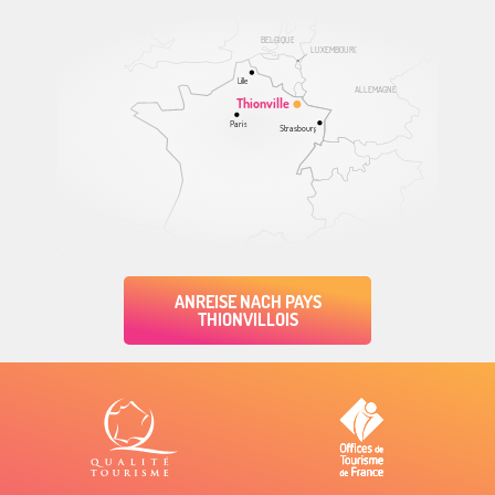
BELGIQUE
LUXEMBOURG
Lille
ALLEMAGNE
Thionville
Paris
Strasbourg
ANREISE NACH PAYS
THIONVILLOIS