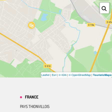
Leaflet
|
Esri
|
© IGN
|
© OpenStreetMap
|
TouristicMaps
FRANCE
PAYS THIONVILLOIS