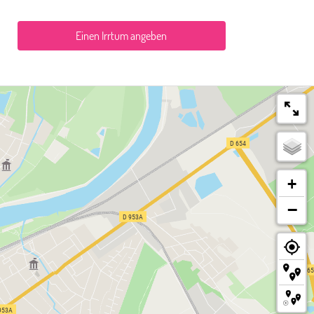
Einen Irrtum angeben
+
−