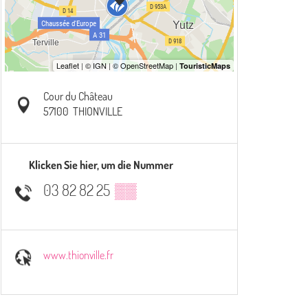
Cour du Château
57100
THIONVILLE
Klicken Sie hier, um die Nummer
03 82 82 25
▒▒
www.thionville.fr